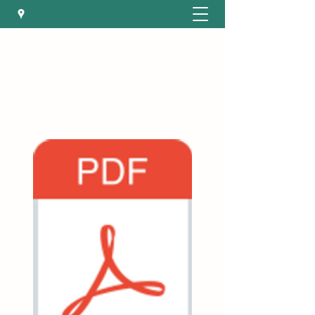
VOLKSSCHULE
ST. MARTIN AM
WÖLLMISSBERG